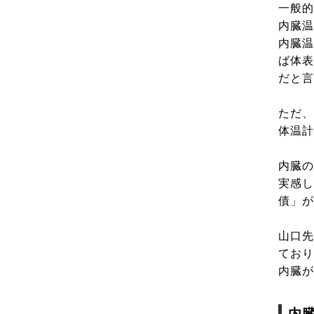
一般的
内臓温
内臓温
ば体表
だと言
ただ、
体温計
内臓の
実感し
債」が
山口先
ており
内臓が