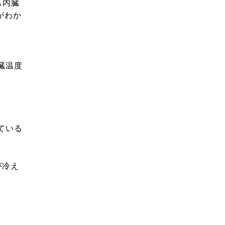
も内臓
がわか
臓温度
ている
が冷え