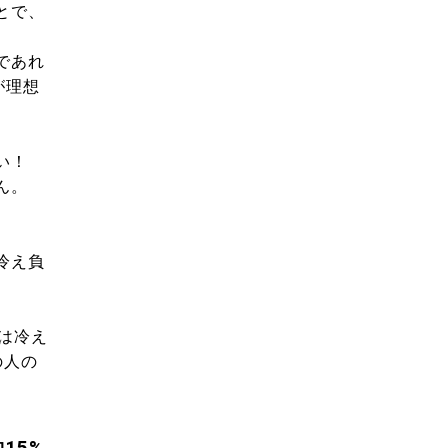
とで、
であれ
が理想
い！
ん。
冷え負
は冷え
の人の