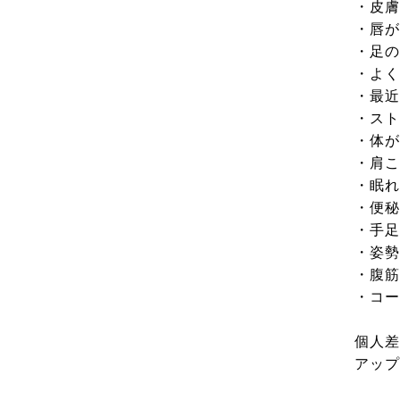
・皮膚
・唇が
・足の
・よく
・最近
・スト
・体が
・肩こ
・眠れ
・便秘
・手足
・姿勢
・腹筋
・コー
個人差
アップ