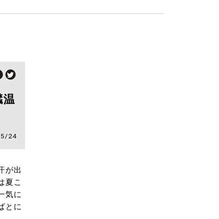
臓温
05/24
汗が出
は夏こ
一気に
ばとに