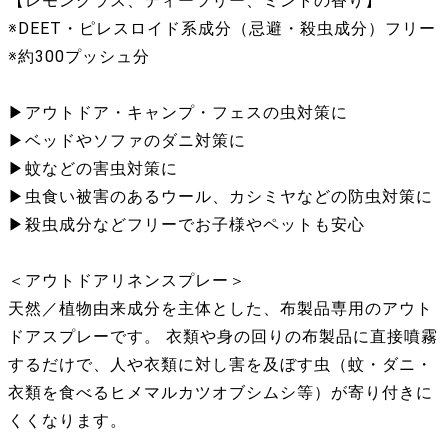
【レモングラス、ティーツリー、ミントの香り 】
※DEET・ピレスロイド系成分（忌避・殺虫成分）フリー
※約300プッシュ分
▶︎アウトドア・キャンプ・フェスの虫対策に
▶︎ベッドやソファのダニ対策に
▶︎蚊などの害虫対策に
▶︎虫食い被害のあるウール、カシミヤなどの防虫対策に
▶︎殺虫成分などフリーでお子様やペットも安心
＜アウトドアリネンスプレー＞
天然／植物由来成分を主体とした、布製品専用のアウト
ドアスプレーです。 衣類や身の回りの布製品に直接噴霧
するだけで、人や衣類に対し害を及ぼす虫（蚊・ダニ・
衣類を食べるヒメマルカツオブシムシ等）が寄り付きに
くくなります。